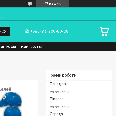
Кошик
+380 (93) 200-80-08
и
ВОПРОСЫ
КОНТАКТЫ
Графік роботи
Понеділок
делей
09:00
16:00
Вівторок
09:00
16:00
Середа