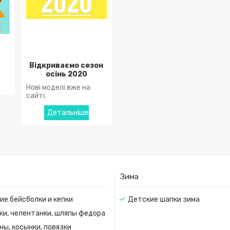
Відкриваємо сезон
осінь 2020
Нові моделі вже на
сайті.
Зима
ие бейсболки и кепки
Детские шапки зима
ки, челентанки, шляпы федора
ны, косынки, повязки