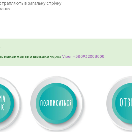
потрапляють в загальну стрічку
вання
?
их
максимально швидко
через
Viber +380932008008.