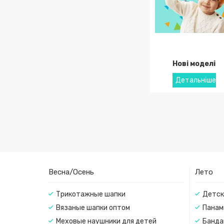
Нові моделі
Весна/Осень
Лето
Трикотажные шапки
Детск
Вязаные шапки оптом
Панам
Меховые наушники для детей
Банда