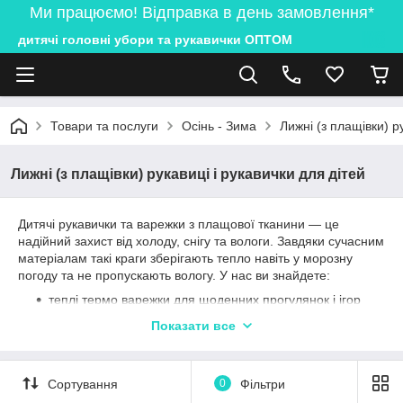
Ми працюємо! Відправка в день замовлення*
дитячі головні убори та рукавички ОПТОМ
Товари та послуги
Осінь - Зима
Лижні (з плащівки) р
Лижні (з плащівки) рукавиці і рукавички для дiтей
Дитячі рукавички та варежки з плащової тканини ― це
надійний захист від холоду, снігу та вологи. Завдяки сучасним
матеріалам такі краги зберігають тепло навіть у морозну
погоду та не пропускають вологу. У нас ви знайдете:
теплі термо варежки для щоденних прогулянок і ігор
на вулиці;
Показати все
непромокальні лижні рукавиці для активного
відпочинку та катання;
зручні дитячі рукавички з м’якою підкладкою для
Сортування
0
Фільтри
максимального комфорту.