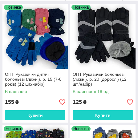
Усі моделі відрізняються якісним пошиттям, міцною
Новинка
Новинка
плащовою тканиною та стильним дизайном.
ОПТ Рукавички дитячі
ОПТ Рукавички болоньєві
болоньєві (лижні), р. 15 (7-8
(лижні), р. 20 (дорослі) (12
років) (12 шт./набір)
шт./набір)
В наявності
В наявності 18 од.
155
125
₴
₴
Купити
Купити
Новинка
Новинка