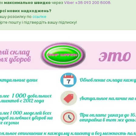
их
максимально швидко
через
Viber +38 093 200 8008.
урсі нових надходжень?
ашу розсилку по
ссылке
рте пошту і підтвердіть вашу підписку!