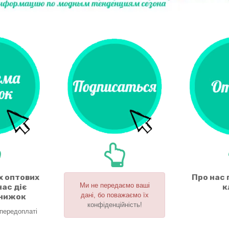
х оптових
Про нас 
Ми не передаємо ваші
нас діє
к
дані, бо поважаємо їх
знижок
конфіденційність!
 передоплаті