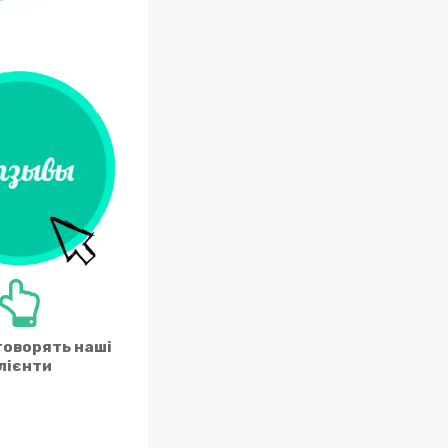
говорять наші
лієнти