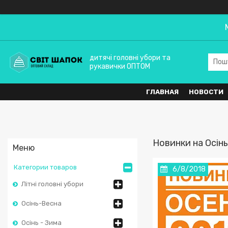
дитячі головні убори та
рукавички ОПТОМ
ГЛАВНАЯ
НОВОСТИ
Новинки на Осінь
Категории товаров
6/8/2018
Літні головні убори
Осінь-Весна
Осінь - Зима