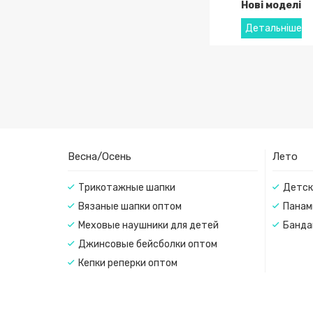
Нові моделі
Весна/Осень
Лето
Трикотажные шапки
Детск
Вязаные шапки оптом
Панам
Меховые наушники для детей
Банда
Джинсовые бейсболки оптом
Кепки реперки оптом