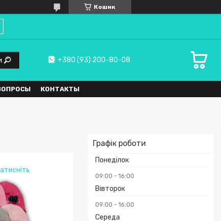
Кошик
+380 (93) 200-80-08
и
ВОПРОСЫ
КОНТАКТЫ
Графік роботи
Понеділок
атисніть
09:00
16:00
Вівторок
09:00
16:00
Середа