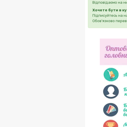
Відповідаємо на н
Хочете бути в к
Підписуйтесь на н
Обов'язково переві