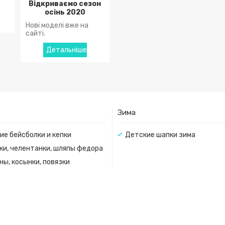
Відкриваємо сезон
осінь 2020
Нові моделі вже на
сайті.
Зима
ие бейсболки и кепки
Детские шапки зима
ки, челентанки, шляпы федора
ны, косынки, повязки