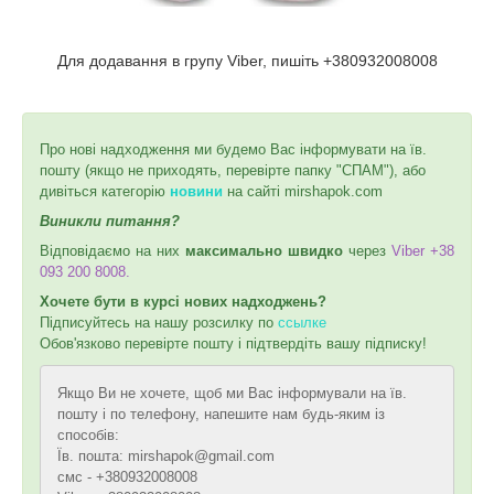
Для додавання в групу Viber, пишіть +380932008008
Про нові надходження ми будемо Вас інформувати на їв.
пошту (якщо не приходять, перевірте папку "СПАМ"), або
дивіться категорію
новини
на сайті mirshapok.com
Виникли питання?
Відповідаємо на них
максимально швидко
через
Viber +38
093 200 8008.
Хочете бути в курсі нових надходжень?
Підписуйтесь на нашу розсилку по
ссылке
Обов'язково перевірте пошту і підтвердіть вашу підписку!
Якщо Ви не хочете, щоб ми Вас інформували на їв.
пошту і по телефону, напешите нам будь-яким із
способів:
Їв. пошта: mirshapok@gmail.com
смс - +380932008008