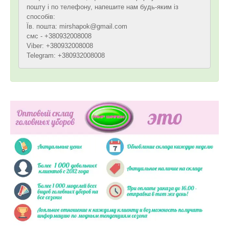
пошту і по телефону, напешите нам будь-яким із
способів:
Їв. пошта: mirshapok@gmail.com
смс - +380932008008
Viber: +380932008008
Telegram: +380932008008