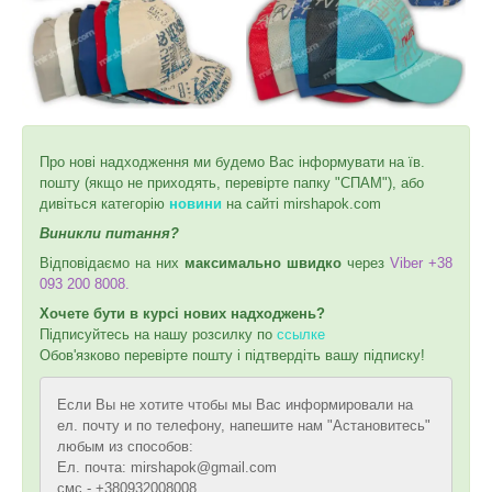
Про нові надходження ми будемо Вас інформувати на їв.
пошту (якщо не приходять, перевірте папку "СПАМ"), або
дивіться категорію
новини
на сайті mirshapok.com
Виникли питання?
Відповідаємо на них
максимально швидко
через
Viber +38
093 200 8008.
Хочете бути в курсі нових надходжень?
Підписуйтесь на нашу розсилку по
ссылке
Обов'язково перевірте пошту і підтвердіть вашу підписку!
Если Вы не хотите чтобы мы Вас информировали на
ел. почту и по телефону, напешите нам "Астановитесь"
любым из способов:
Ел. почта: mirshapok@gmail.com
смс - +380932008008