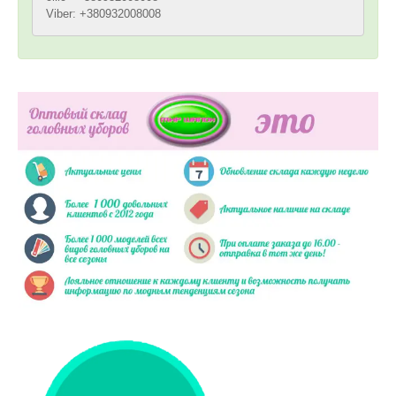
Viber: +380932008008