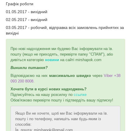
Графік роботи
01.05.2017 - вихідний
02.05.2017 - вихідний
03.05.2017 - робочий, відправка всіх замовлень прийнятих за
вихідні
Про нові надходження ми будемо Вас інформувати на їв.
пошту (якщо не приходять, перевірте папку "СПАМ"), або
дивіться категорію
новини
на сайті mirshapok.com
Виникли питання?
Відповідаємо на них
максимально швидко
через
Viber +38
093 200 8008.
Хочете бути в курсі нових надходжень?
Підписуйтесь на нашу розсилку по
ссылке
Обов'язково перевірте пошту і підтвердіть вашу підписку!
Якщо Ви не хочете, щоб ми Вас інформували на їв.
пошту і по телефону, напишіть нам будь-яким із
способів:
Їв. пошта: mirshapok@gmail.com