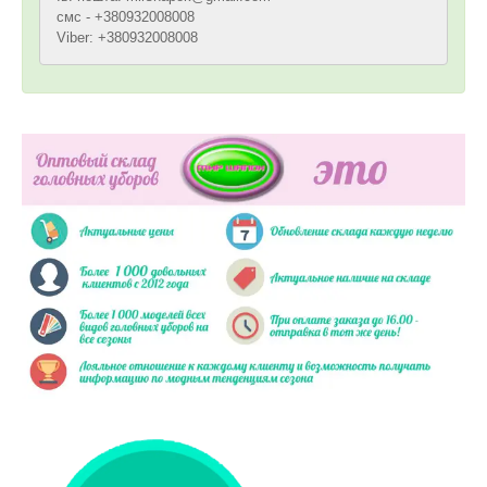
смс - +380932008008
Viber: +380932008008