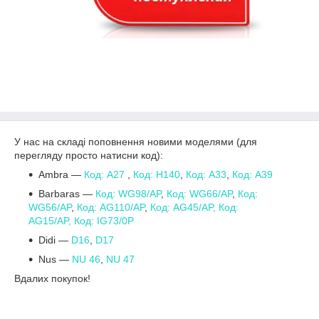
У нас на складі поповнення новими моделями (для
перегляду просто натисни код):
Ambra ―
Код: A27
,
Код: H140
,
Код: A33
,
Код: A39
Barbaras ―
Код: WG98/AP
,
Код: WG66/AP
,
Код:
WG56/AP
,
Код: AG110/AP
,
Код: AG45/AP,
Код:
AG15/AP,
Код: IG73/0P
Didi ―
D16
,
D17
Nus ―
NU 46
,
NU 47
Вдалих покупок!