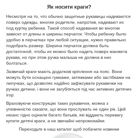
Як носити краги?
Несмотря на то, что обычно защитные рукавицы надеваются
поверх одежды, многие родители, напротив, надевают их
под куртку ребенка. Такой способ надевания во многом
зависит от длины и ширины перчаток. Чтобы ребенку было
удобно в перчатках при любой ситуации, нужно правильно
подобрать размер. Ширина перчаток должна быть
достаточной, чтобы их можно было надеть поверх манжета
рукава, но при этом ручка малыша не должна в них
болтаться.
Зазвичай краги мають додаткові кріплення на пояс. Вони
можуть бути оснащені гумками, затяжками або застібками на
липучках, що дозволяє надійно зафіксувати рукавички на
ручках дитини, і вони не загубляться під час активних дитячих
ігор.
Враховуючи конструкцію таких рукавичок, можна з
упевненістю сказати, що вони прослужать не один рік. Цей
нюанс гідно оцінили багато батьків, які віддають перевагу
купити дитячі краги, а не звичайні непромокайки.
Переходьте в наш каталог щоб побачити новинки