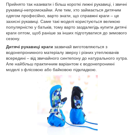
Прийнято так називати і більш короткі лижні рукавиці, і звичні
рукавиці-непромокайки. Але тим, хто займається дитячим
одягом професійно, варто знати, що справжні краги – це
захисні рукавиці. Саме такі моделі користуються великою
популярністю у батьків, тому варто заздалегідь купити дитячі
краги оптом, щоб раніше за інших підготуватися до зимового
сезону.
Дитячі рукавиці краги
зазвичай виготовляються з
водонепроникного матеріалу зверху і різних утеплювачів
всередині – від звичайного синтепону до натурального хутра.
Але найбільш практичним варіантом є водонепроникні
моделі з флісовою або байковою підкладкою.