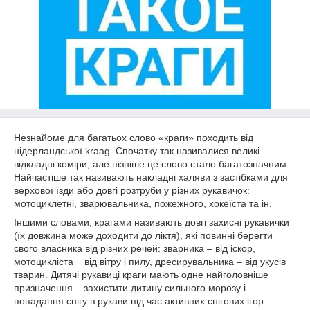
Незнайоме для багатьох слово «краги» походить від
нідерландської kraag. Спочатку так називалися великі
відкладні коміри, але пізніше це слово стало багатозначним.
Найчастіше так називають накладні халяви з застібками для
верхової їзди або довгі розтруби у різних рукавичок:
мотоциклетні, зварювальника, пожежного, хокеїста та ін.
Іншими словами, крагами називають довгі захисні рукавички
(їх довжина може доходити до ліктя), які повинні берегти
свого власника від різних речей: зварника – від іскор,
мотоцикліста − від вітру і пилу, дресирувальника – від укусів
тварин. Дитячі рукавиці краги мають одне найголовніше
призначення – захистити дитину сильного морозу і
попадання снігу в рукави під час активних снігових ігор.