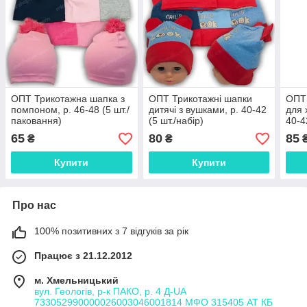
ОПТ Трикотажна шапка з
ОПТ Трикотажні шапки
ОПТ
помпоном, р. 46-48 (5 шт./
дитячі з вушками, р. 40-42
для 
паковання)
(5 шт./набір)
40-4
65
80
85
₴
₴
Купити
Купити
Про нас
100% позитивних з 7 відгуків за рік
Працює з 21.12.2012
м. Хмельницький
вул. Геологів, р-к ПАКО, р. 4 Д-UA
733052990000026003046001814 МФО 315405 АТ КБ