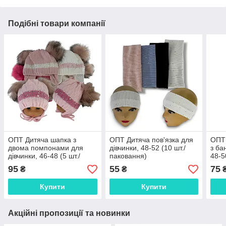
Подібні товари компанії
ОПТ Дитяча шапка з
ОПТ Дитяча пов'язка для
ОПТ 
двома помпонами для
дівчинки, 48-52 (10 шт./
з ба
дівчинки, 46-48 (5 шт./
паковання)
48-5
набір)
95
55
75
₴
₴
Купити
Купити
Акційні пропозиції та новинки