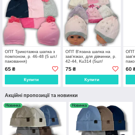
ОПТ Трикотажна шапка з
ОПТ В'язана шапка на
ОПТ 
помпоном, р. 46-48 (5 шт./
зав'язках, для дівчинки, р.
зав'
паковання)
42-44, Ku314 (5шт/
пако
паковання)
65
75
60
₴
₴
Купити
Купити
Акційні пропозиції та новинки
Новинка
Новинка