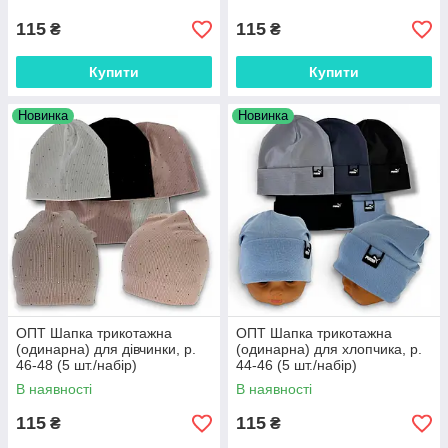
115
115
₴
₴
Купити
Купити
Новинка
Новинка
ОПТ Шапка трикотажна
ОПТ Шапка трикотажна
(одинарна) для дівчинки, р.
(одинарна) для хлопчика, р.
46-48 (5 шт./набір)
44-46 (5 шт./набір)
В наявності
В наявності
115
115
₴
₴