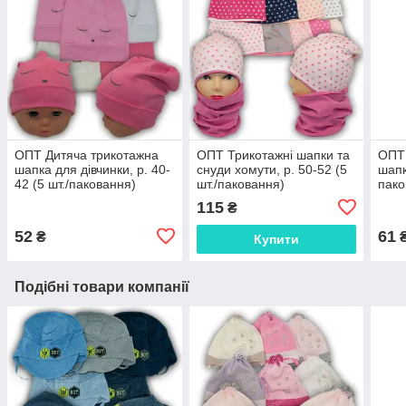
ОПТ Дитяча трикотажна
ОПТ Трикотажні шапки та
ОПТ 
шапка для дівчинки, р. 40-
снуди хомути, р. 50-52 (5
шапк
42 (5 шт./паковання)
шт./паковання)
пако
115
₴
52
61
₴
Купити
Подібні товари компанії