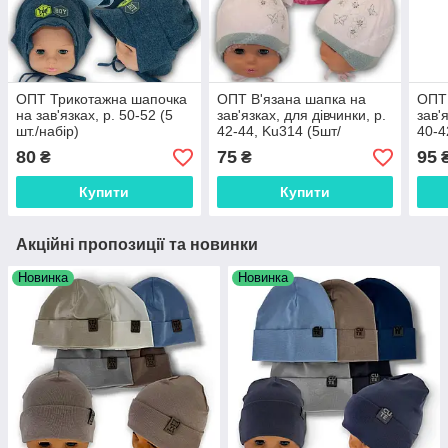
ОПТ Трикотажна шапочка
ОПТ В'язана шапка на
ОПТ 
на зав'язках, р. 50-52 (5
зав'язках, для дівчинки, р.
зав'
шт./набір)
42-44, Ku314 (5шт/
40-4
паковання)
80
75
95
₴
₴
Купити
Купити
Акційні пропозиції та новинки
Новинка
Новинка