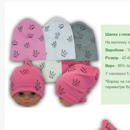
Шапка з гео
На малюнку є 
Виробник
- Y
Розмір
- 42-4
Верх
- 95% б
У пакованні 5
*Виразу на са
параметрів В