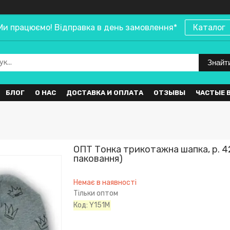
Ми працюємо! Відправка в день замовлення*
Каталог
Знайт
БЛОГ
О НАС
ДОСТАВКА И ОПЛАТА
ОТЗЫВЫ
ЧАСТЫЕ 
ОПТ Тонка трикотажна шапка, р. 4
паковання)
Немає в наявності
Тільки оптом
Код:
Y151M