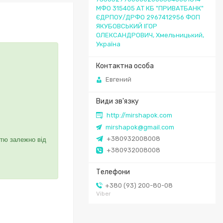
МФО 315405 АТ КБ "ПРИВАТБАНК"
ЄДРПОУ/ДРФО 2967412956 ФОП
ЯКУБОВСЬКИЙ ІГОР
ОЛЕКСАНДРОВИЧ, Хмельницький,
Україна
Евгений
http://mirshapok.com
mirshapok@gmail.com
+380932008008
стю залежно від
+380932008008
+380 (93) 200-80-08
Viber