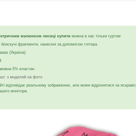
метричним малюнком лисиці купити
можна в нас тільки гуртом
блискучі фрагменти, нанесені за допомогою глітера
aaas (Україна)
4
авовна 5% еластан
 шт. з моделей на фото
йті відповідає реальному зображенню, але може відрізнятися за яскраві
ашого монітора.