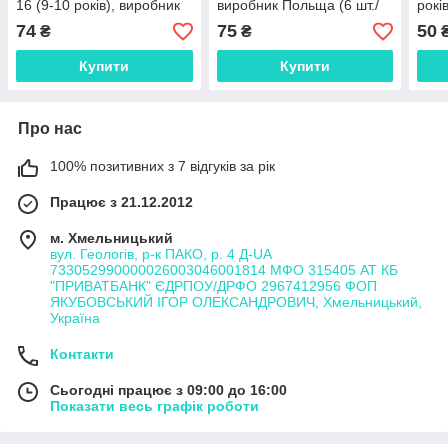
16 (9-10 років), виробник
виробник Польща (6 шт./
рокі
Польща (6 шт./набір)
набір)
(12ш
74
75
50
₴
₴
Купити
Купити
Про нас
100% позитивних з 7 відгуків за рік
Працює з 21.12.2012
м. Хмельницький
вул. Геологів, р-к ПАКО, р. 4 Д-UA
733052990000026003046001814 МФО 315405 АТ КБ
"ПРИВАТБАНК" ЄДРПОУ/ДРФО 2967412956 ФОП
ЯКУБОВСЬКИЙ ІГОР ОЛЕКСАНДРОВИЧ, Хмельницький,
Україна
Контакти
Сьогодні працює з 09:00 до 16:00
Показати весь графік роботи