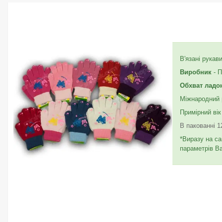
В'язані рукав
Виробник
- 
Обхват ладо
Міжнародний 
Примірний вік
В пакованні 1
*Виразу на са
параметрів В