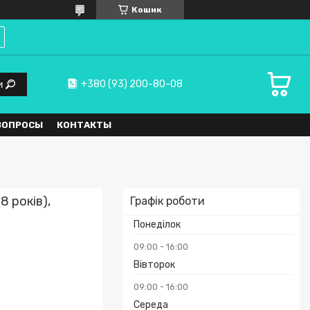
Кошик
+380 (93) 200-80-08
и
ВОПРОСЫ
КОНТАКТЫ
8 років),
Графік роботи
Понеділок
09:00
16:00
Вівторок
09:00
16:00
Середа