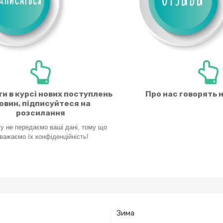
и в курсі нових поступлень
Про нас говорять 
новин, підписуйтеся на
розсилання
у не передаємо ваші дані, тому що
важаємо їх
конфіденційність!
Зима