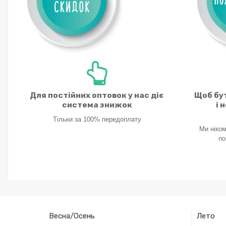
Для постійних оптовок у нас діє
Щоб бут
система знижок
і 
Тільки за 100% передоплату
Ми ніком
по
Весна/Осень
Лето