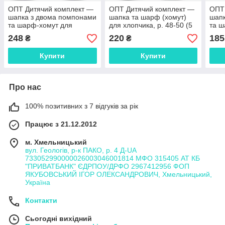
ОПТ Дитячий комплект —
ОПТ Дитячий комплект —
ОПТ
шапка з двома помпонами
шапка та шарф (хомут)
шапк
та шарф-хомут для
для хлопчика, р. 48-50 (5
та ш
дівчинки, 48-50 (5 шт./
шт./набір)
дівч
248
220
185
₴
₴
набір)
набі
Купити
Купити
Про нас
100% позитивних з 7 відгуків за рік
Працює з 21.12.2012
м. Хмельницький
вул. Геологів, р-к ПАКО, р. 4 Д-UA
733052990000026003046001814 МФО 315405 АТ КБ
"ПРИВАТБАНК" ЄДРПОУ/ДРФО 2967412956 ФОП
ЯКУБОВСЬКИЙ ІГОР ОЛЕКСАНДРОВИЧ, Хмельницький,
Україна
Контакти
Сьогодні вихідний