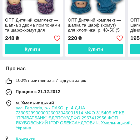
ОПТ Дитячий комплект —
ОПТ Дитячий комплект —
ОПТ
шапка з двома помпонами
шапка та шарф (хомут)
шапк
та шарф-хомут для
для хлопчика, р. 48-50 (5
дівч
дівчинки, 48-50 (5 шт./
шт./набір)
(Пол
248
220
195
₴
₴
набір)
Купити
Купити
Про нас
100% позитивних з 7 відгуків за рік
Працює з 21.12.2012
м. Хмельницький
вул. Геологів, р-к ПАКО, р. 4 Д-UA
733052990000026003046001814 МФО 315405 АТ КБ
"ПРИВАТБАНК" ЄДРПОУ/ДРФО 2967412956 ФОП
ЯКУБОВСЬКИЙ ІГОР ОЛЕКСАНДРОВИЧ, Хмельницький,
Україна
Контакти