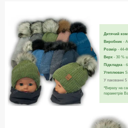
Дитячий ком
Виробник
- A
Розмір
- 44-4
Верх
- 30 % 
Підкладка
- 
Утеплювач
S
У пакованні 5
*Виразу на са
параметрів В