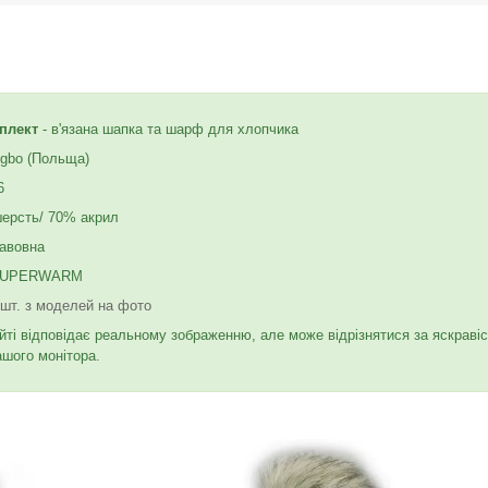
плект
- в'язана шапка та шарф для хлопчика
gbo (Польща)
6
шерсть/ 70% акрил
бавовна
UPERWARM
 шт. з моделей на фото
йті відповідає реальному зображенню, але може відрізнятися за яскраві
ашого монітора.