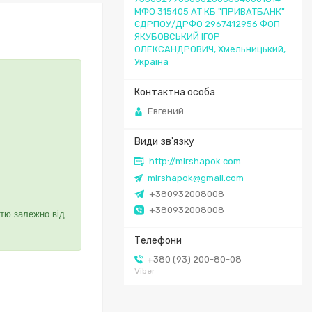
МФО 315405 АТ КБ "ПРИВАТБАНК"
ЄДРПОУ/ДРФО 2967412956 ФОП
ЯКУБОВСЬКИЙ ІГОР
ОЛЕКСАНДРОВИЧ, Хмельницький,
Україна
Евгений
http://mirshapok.com
mirshapok@gmail.com
+380932008008
+380932008008
стю залежно від
+380 (93) 200-80-08
Viber