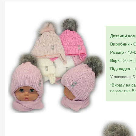
Дитячий ком
Виробник
- G
Розмір
- 40-4
Верх
- 30 % 
Підкладка
- 
У пакованні 5
*Виразу на са
параметрів В