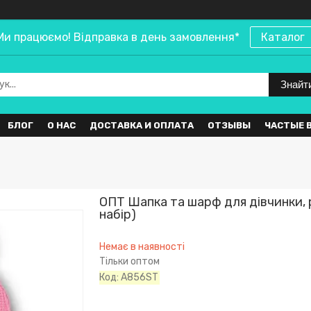
Ми працюємо! Відправка в день замовлення*
Каталог
Знайт
БЛОГ
О НАС
ДОСТАВКА И ОПЛАТА
ОТЗЫВЫ
ЧАСТЫЕ 
ОПТ Шапка та шарф для дівчинки, р
набір)
Немає в наявності
Тільки оптом
Код:
A856ST