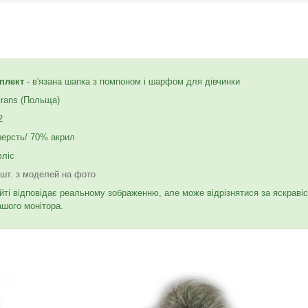
плект
- в'язана шапка з помпоном і шарфом для дівчинки
rans (Польща)
2
шерсть/ 70% акрил
фліс
 шт. з моделей на фото
йті відповідає реальному зображенню, але може відрізнятися за яскраві
ашого монітора.