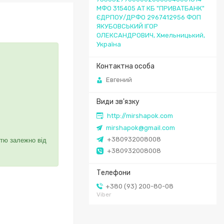
МФО 315405 АТ КБ "ПРИВАТБАНК"
ЄДРПОУ/ДРФО 2967412956 ФОП
ЯКУБОВСЬКИЙ ІГОР
ОЛЕКСАНДРОВИЧ, Хмельницький,
Україна
Евгений
http://mirshapok.com
mirshapok@gmail.com
+380932008008
стю залежно від
+380932008008
+380 (93) 200-80-08
Viber