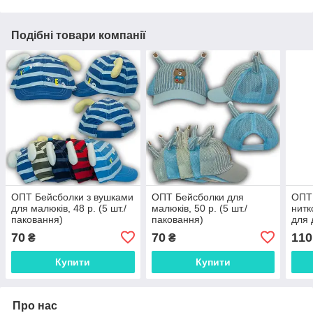
Подібні товари компанії
ОПТ Бейсболки з вушками
ОПТ Бейсболки для
ОПТ 
для малюків, 48 р. (5 шт./
малюків, 50 р. (5 шт./
нитк
паковання)
паковання)
для 
пако
70
70
110
₴
₴
Купити
Купити
Про нас