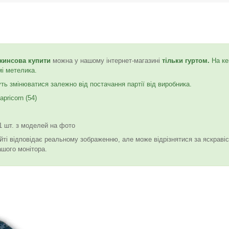
жинсова купити
можна у нашому інтернет-магазині
тільки гуртом.
На ке
мі метелика.
ь змінюватися залежно від постачання партії від виробника.
apricorn (54)
 шт. з моделей на фото
йті відповідає реальному зображенню, але може відрізнятися за яскраві
ашого монітора.