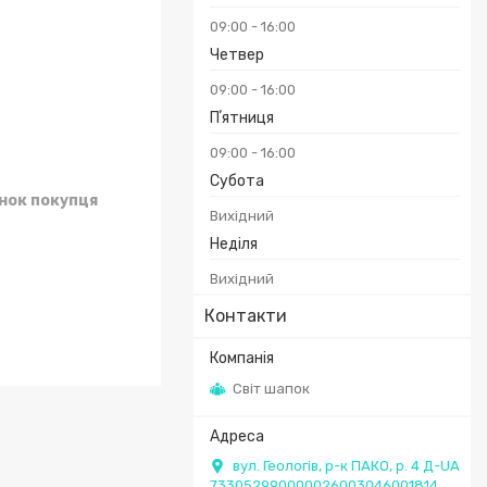
09:00
16:00
Четвер
09:00
16:00
Пʼятниця
09:00
16:00
Субота
унок покупця
Вихідний
Неділя
Вихідний
Контакти
Світ шапок
вул. Геологів, р-к ПАКО, р. 4 Д-UA
733052990000026003046001814