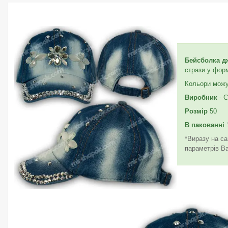
Бейсболка д
стрази у фор
Кольори можут
Виробник
- C
Розмір
50
В пакованні
1
*Виразу на са
параметрів В