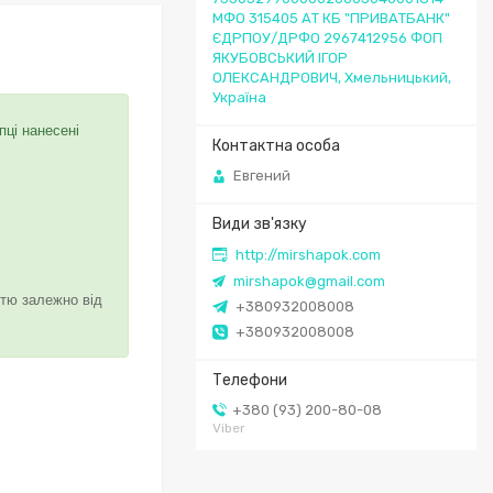
МФО 315405 АТ КБ "ПРИВАТБАНК"
ЄДРПОУ/ДРФО 2967412956 ФОП
ЯКУБОВСЬКИЙ ІГОР
ОЛЕКСАНДРОВИЧ, Хмельницький,
Україна
пці нанесені
Евгений
http://mirshapok.com
mirshapok@gmail.com
стю залежно від
+380932008008
+380932008008
+380 (93) 200-80-08
Viber