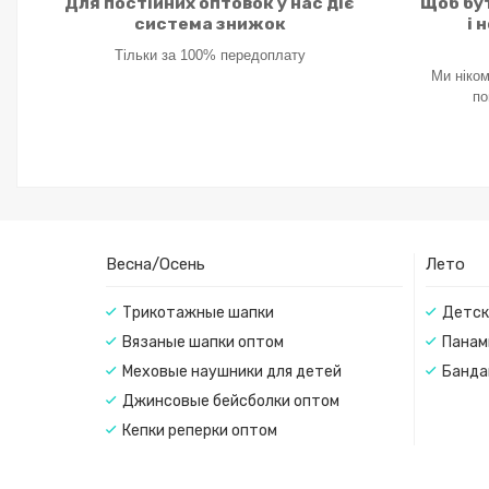
Для постійних оптовок у нас діє
Щоб бут
система знижок
і 
Тільки за 100% передоплату
Ми ніком
по
Весна/Осень
Лето
Трикотажные шапки
Детск
Вязаные шапки оптом
Панам
Меховые наушники для детей
Банда
Джинсовые бейсболки оптом
Кепки реперки оптом