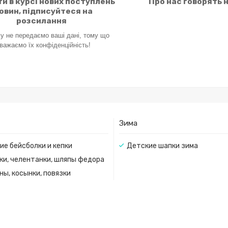
и в курсі нових поступлень
Про нас говорять 
новин, підписуйтеся на
розсилання
у не передаємо ваші дані, тому що
важаємо їх
конфіденційність!
Зима
ие бейсболки и кепки
Детские шапки зима
ки, челентанки, шляпы федора
ны, косынки, повязки