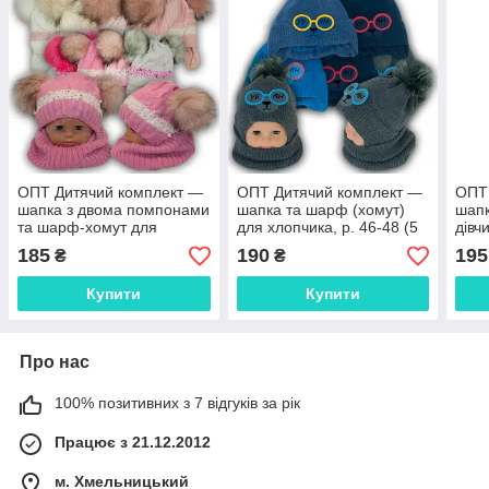
ОПТ Дитячий комплект —
ОПТ Дитячий комплект —
ОПТ
шапка з двома помпонами
шапка та шарф (хомут)
шапк
та шарф-хомут для
для хлопчика, р. 46-48 (5
дівчи
дівчинки, 46-48 (5 шт./
шт./набір)
набі
185
190
195
₴
₴
набір)
Купити
Купити
Про нас
100% позитивних з 7 відгуків за рік
Працює з 21.12.2012
м. Хмельницький