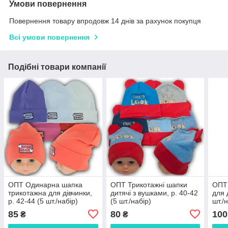
Умови повернення
Повернення товару впродовж 14 днів за рахунок покупця
Всі умови повернення
Подібні товари компанії
ОПТ Одинарна шапка
ОПТ Трикотажні шапки
ОПТ 
трикотажна для дівчинки,
дитячі з вушками, р. 40-42
для 
р. 42-44 (5 шт./набір)
(5 шт./набір)
шт./
85
80
100
₴
₴