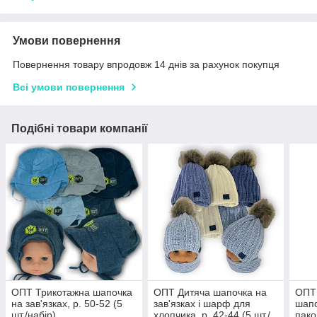
Умови повернення
Повернення товару впродовж 14 днів за рахунок покупця
Всі умови повернення
Подібні товари компанії
ОПТ Трикотажна шапочка
ОПТ Дитяча шапочка на
ОПТ 
на зав'язках, р. 50-52 (5
зав'язках і шарф для
шапо
шт./набір)
хлопчика, р. 42-44 (5 шт./
пако