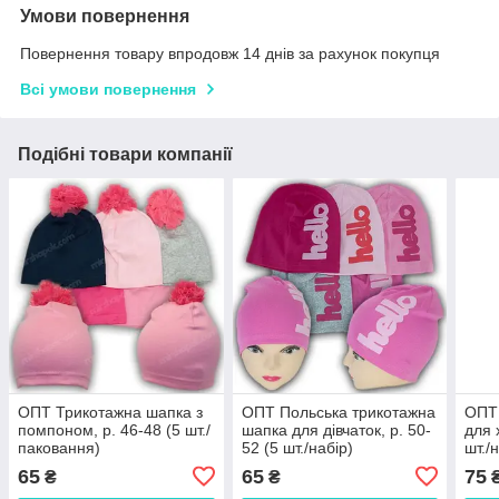
Умови повернення
Повернення товару впродовж 14 днів за рахунок покупця
Всі умови повернення
Подібні товари компанії
ОПТ Трикотажна шапка з
ОПТ Польська трикотажна
ОПТ 
помпоном, р. 46-48 (5 шт./
шапка для дівчаток, р. 50-
для 
паковання)
52 (5 шт./набір)
шт./
65
65
75
₴
₴