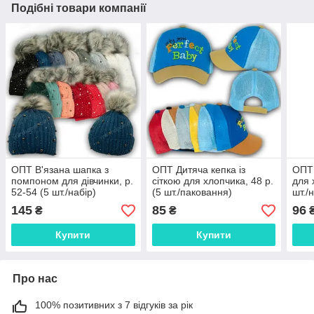
Подібні товари компанії
ОПТ В'язана шапка з
ОПТ Дитяча кепка із
ОПТ 
помпоном для дівчинки, р.
сіткою для хлопчика, 48 р.
для 
52-54 (5 шт./набір)
(5 шт./паковання)
шт./
145
85
96
₴
₴
Купити
Купити
Про нас
100% позитивних з 7 відгуків за рік