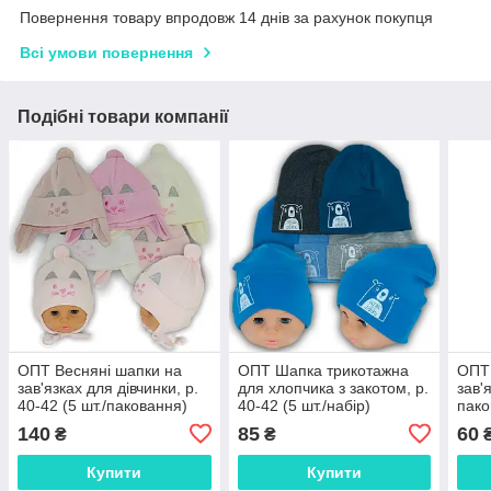
Повернення товару впродовж 14 днів за рахунок покупця
Всі умови повернення
Подібні товари компанії
ОПТ Весняні шапки на
ОПТ Шапка трикотажна
ОПТ 
зав'язках для дівчинки, р.
для хлопчика з закотом, р.
зав'
40-42 (5 шт./паковання)
40-42 (5 шт./набір)
пако
140
85
60
₴
₴
Купити
Купити