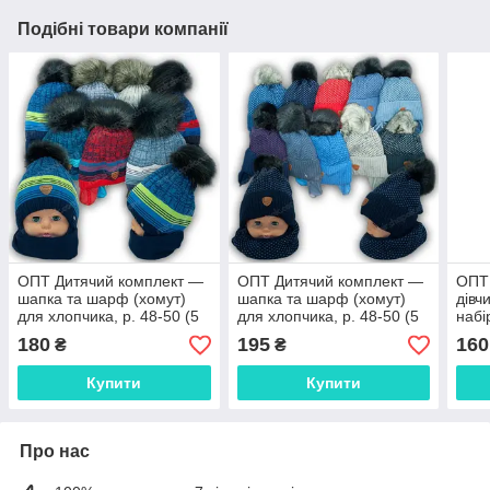
Подібні товари компанії
ОПТ Дитячий комплект —
ОПТ Дитячий комплект —
ОПТ
шапка та шарф (хомут)
шапка та шарф (хомут)
дівчи
для хлопчика, р. 48-50 (5
для хлопчика, р. 48-50 (5
набі
шт./набір)
шт./набір)
180
195
160
₴
₴
Купити
Купити
Про нас