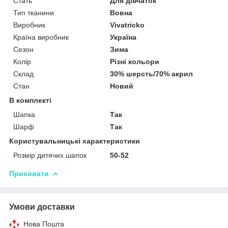
Стать
Для дівчаток
Тип тканини
Вовна
Виробник
Vivatricko
Країна виробник
Україна
Сезон
Зима
Колір
Різні кольори
Склад
30% шерсть/70% акрил
Стан
Новий
В комплекті
Шапка
Так
Шарф
Так
Користувальницькі характеристики
Розмір дитячих шапок
50-52
Приховати
Умови доставки
Нова Пошта