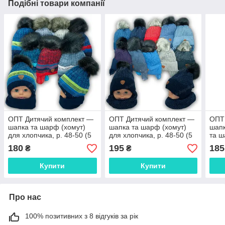
Подібні товари компанії
ОПТ Дитячий комплект —
ОПТ Дитячий комплект —
ОПТ
шапка та шарф (хомут)
шапка та шарф (хомут)
шапк
для хлопчика, р. 48-50 (5
для хлопчика, р. 48-50 (5
та ш
шт./набір)
шт./набір)
дівч
180
195
185
₴
₴
набі
Купити
Купити
Про нас
100% позитивних з 8 відгуків за рік