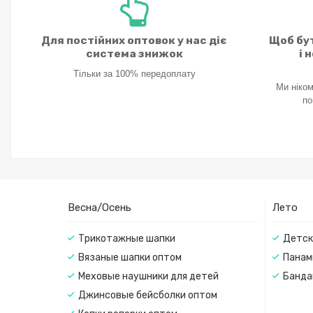
Для постійних оптовок у нас діє
Щоб бут
система знижок
і 
Тільки за 100% передоплату
Ми ніком
по
Весна/Осень
Лето
Трикотажные шапки
Детск
Вязаные шапки оптом
Панам
Меховые наушники для детей
Банда
Джинсовые бейсболки оптом