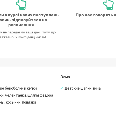
и в курсі нових поступлень
Про нас говорять 
новин, підписуйтеся на
розсилання
у не передаємо ваші дані, тому що
важаємо їх
конфіденційність!
Зима
ие бейсболки и кепки
Детские шапки зима
ки, челентанки, шляпы федора
ны, косынки, повязки