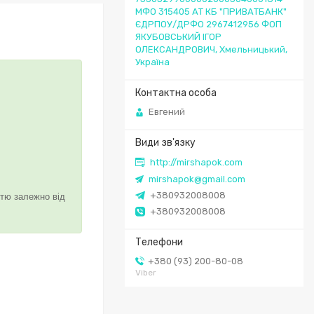
МФО 315405 АТ КБ "ПРИВАТБАНК"
ЄДРПОУ/ДРФО 2967412956 ФОП
ЯКУБОВСЬКИЙ ІГОР
ОЛЕКСАНДРОВИЧ, Хмельницький,
Україна
Евгений
http://mirshapok.com
mirshapok@gmail.com
+380932008008
стю залежно від
+380932008008
+380 (93) 200-80-08
Viber