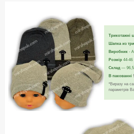
Трикотажні 
Шапка из тр
Виробник
- A
Розмір
44-46
Склад
— 96,5
В пакованні
5
*Виразу на са
параметрів В