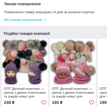
Умови повернення
Повернення товару впродовж 14 днів за рахунок покупця
Всі умови повернення
Подібні товари компанії
ОПТ Дитячий комплект —
ОПТ Дитячий комплект —
ОПТ
шапка з двома помпонами
шапка з двома помпонами
шапк
та шарф-хомут для
та шарф-хомут для
для 
дівчинки, 48-50 (5 шт./
дівчинки, 46-48 (5 шт./
шт./
248
185
190
₴
₴
набір)
набір)