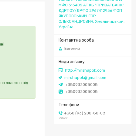
МФО 315405 АТ КБ "ПРИВАТБАНК"
ЄДРПОУ/ДРФО 2967412956 ФОП
ЯКУБОВСЬКИЙ ІГОР
ОЛЕКСАНДРОВИЧ, Хмельницький,
Україна
зні
Евгений
http://mirshapok.com
mirshapok@gmail.com
стю залежно від
+380932008008
+380932008008
+380 (93) 200-80-08
Viber