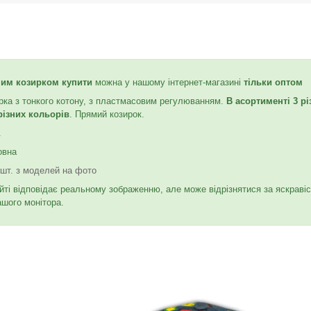
мим козирком купити
можна у нашому інтернет-магазині
тільки оптом
рка з тонкого котону, з пластмасовим регулюванням.
В асортименті 3 рі
різних кольорів
. Прямий козирок.
.
овна
 шт. з моделей на фото
йті відповідає реальному зображенню, але може відрізнятися за яскраві
ашого монітора.