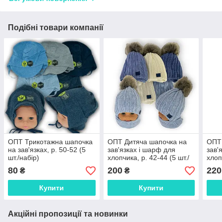
Подібні товари компанії
ОПТ Трикотажна шапочка
ОПТ Дитяча шапочка на
ОПТ 
на зав'язках, р. 50-52 (5
зав'язках і шарф для
зав'
шт./набір)
хлопчика, р. 42-44 (5 шт./
хлоп
набір)
набі
80
200
220
₴
₴
Купити
Купити
Акційні пропозиції та новинки