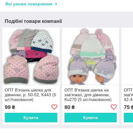
Всі умови повернення
Подібні товари компанії
ОПТ В'язана шапка для
ОПТ В'язана шапка на
ОПТ 
дівчинки, р. 50-52, K443 (5
зав'язках, для дівчинки,
зав'
шт./паковання)
Ku270 (5 шт./паковання)
42-4
пако
99
80
75
₴
₴
Купити
Купити