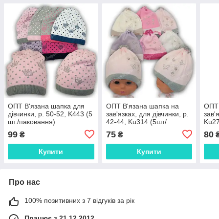
ОПТ В'язана шапка для
ОПТ В'язана шапка на
ОПТ 
дівчинки, р. 50-52, K443 (5
зав'язках, для дівчинки, р.
зав'
шт./паковання)
42-44, Ku314 (5шт/
Ku27
паковання)
99
75
80
₴
₴
Купити
Купити
Про нас
100% позитивних з 7 відгуків за рік
Працює з 21.12.2012