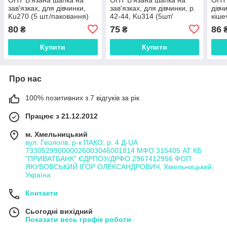
зав'язках, для дівчинки,
зав'язках, для дівчинки, р.
дівч
Ku270 (5 шт./паковання)
42-44, Ku314 (5шт/
кіше
паковання)
пако
80
75
86
₴
₴
Купити
Купити
Про нас
100% позитивних з 7 відгуків за рік
Працює з 21.12.2012
м. Хмельницький
вул. Геологів, р-к ПАКО, р. 4 Д-UA
733052990000026003046001814 МФО 315405 АТ КБ
"ПРИВАТБАНК" ЄДРПОУ/ДРФО 2967412956 ФОП
ЯКУБОВСЬКИЙ ІГОР ОЛЕКСАНДРОВИЧ, Хмельницький,
Україна
Контакти
Сьогодні вихідний
Показати весь графік роботи