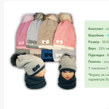
Комплект
- в
Виробник
-
A
Розмір
- 50-5
Верх
- 15% н
Підкладка
- 
Помпон
-
шту
У пакованні 5
*Виразу на са
параметрів В