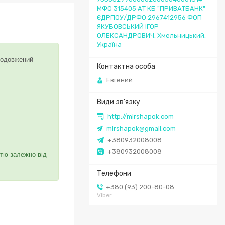
МФО 315405 АТ КБ "ПРИВАТБАНК"
ЄДРПОУ/ДРФО 2967412956 ФОП
ЯКУБОВСЬКИЙ ІГОР
ОЛЕКСАНДРОВИЧ, Хмельницький,
Україна
подовжений
Евгений
http://mirshapok.com
mirshapok@gmail.com
+380932008008
+380932008008
стю залежно від
+380 (93) 200-80-08
Viber