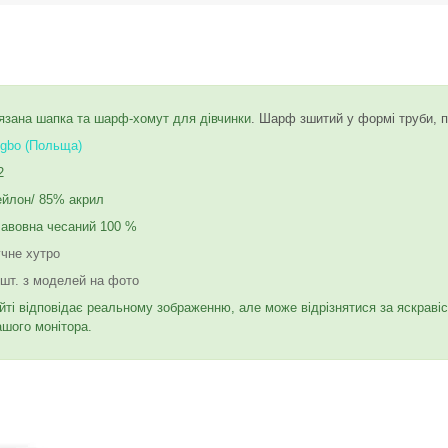
'язана шапка та шарф-хомут для дівчинки
. Шарф зшитий у формі труби, 
gbo (Польща)
2
ейлон/ 85% акрил
Бавовна чесаний 100 %
чне хутро
 шт. з моделей на фото
йті відповідає реальному зображенню, але може відрізнятися за яскраві
ашого монітора.