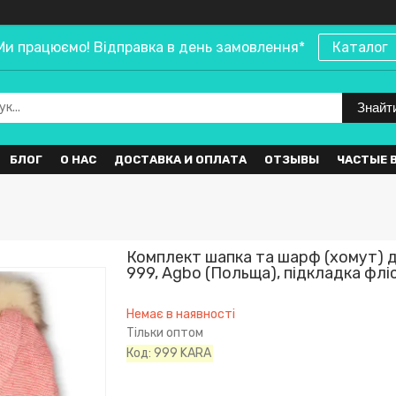
Ми працюємо! Відправка в день замовлення*
Каталог
Знайт
БЛОГ
О НАС
ДОСТАВКА И ОПЛАТА
ОТЗЫВЫ
ЧАСТЫЕ 
Комплект шапка та шарф (хомут) д
999, Agbo (Польща), підкладка флі
Немає в наявності
Тільки оптом
Код:
999 KARA