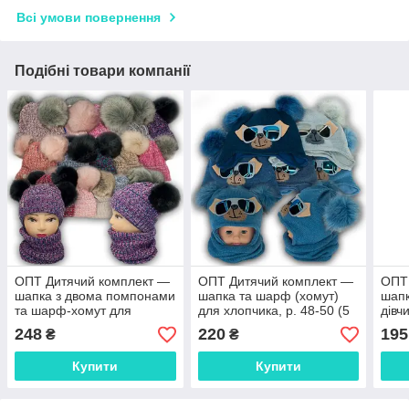
Всі умови повернення
Подібні товари компанії
ОПТ Дитячий комплект —
ОПТ Дитячий комплект —
ОПТ
шапка з двома помпонами
шапка та шарф (хомут)
шапк
та шарф-хомут для
для хлопчика, р. 48-50 (5
дівч
дівчинки, 48-50 (5 шт./
шт./набір)
(Пол
248
220
195
₴
₴
набір)
Купити
Купити