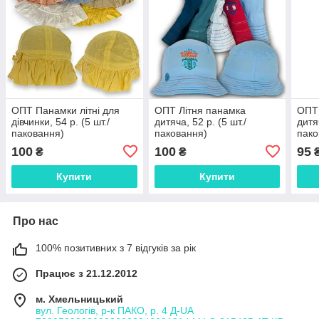
ОПТ Панамки літні для
ОПТ Літня панамка
ОПТ 
дівчинки, 54 р. (5 шт./
дитяча, 52 р. (5 шт./
дитяч
паковання)
паковання)
пако
100
100
95
₴
₴
Купити
Купити
Про нас
100% позитивних з 7 відгуків за рік
Працює з 21.12.2012
м. Хмельницький
вул. Геологів, р-к ПАКО, р. 4 Д-UA