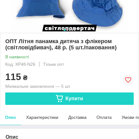
ОПТ Літня панамка дитяча з флікером
(світловідбивач), 48 р. (5 шт./паковання)
В наявності
Код: XP48-N26
Тільки опт
115
₴
Мінімальне замовлення — 5 шт.
Купити
Опис
Характеристики
Доставка
Оплата
Умови п
Опис