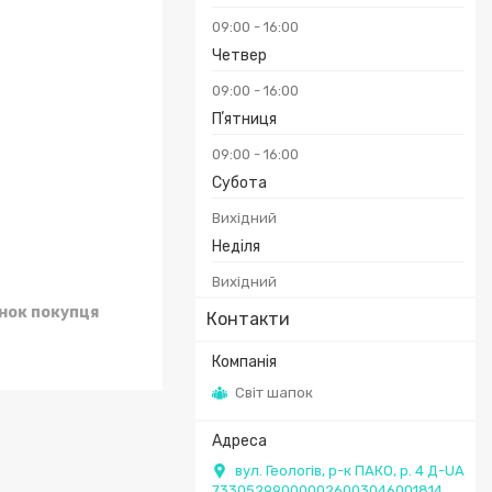
09:00
16:00
Четвер
09:00
16:00
Пʼятниця
09:00
16:00
Субота
Вихідний
Неділя
Вихідний
унок покупця
Контакти
Світ шапок
вул. Геологів, р-к ПАКО, р. 4 Д-UA
733052990000026003046001814