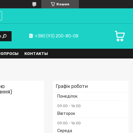
Кошик
+380 (93) 200-80-08
и
ВОПРОСЫ
КОНТАКТЫ
ою
Графік роботи
ання)
Понеділок
09:00
16:00
Вівторок
09:00
16:00
Середа