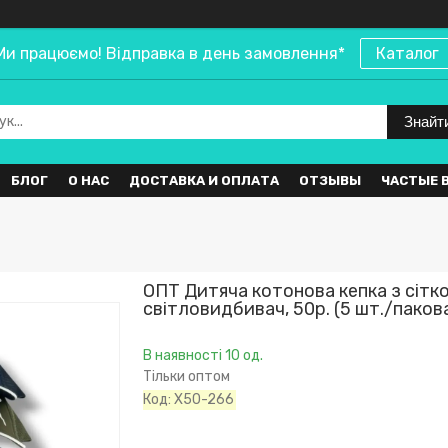
Ми працюємо! Відправка в день замовлення*
Каталог
Знайт
БЛОГ
О НАС
ДОСТАВКА И ОПЛАТА
ОТЗЫВЫ
ЧАСТЫЕ 
ОПТ Дитяча котонова кепка з сітк
світловидбивач, 50р. (5 шт./паков
В наявності 10 од.
Тільки оптом
Код:
X50-266