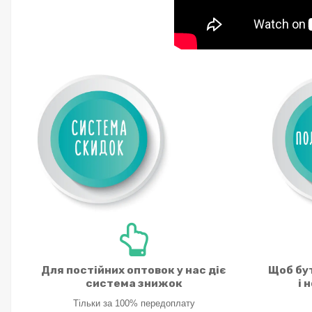
Для постійних оптовок у нас діє
Щоб бут
система знижок
і 
Тільки за 100% передоплату