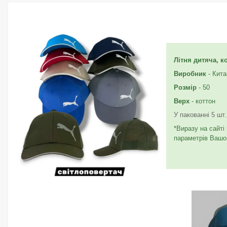
Літня дитяча, 
Виробник
- Кита
Розмір
- 50
Верх
- коттон
У пакованні 5 шт
*Виразу на сайті
параметрів Вашог