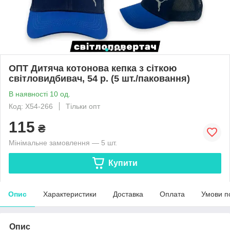
ОПТ Дитяча котонова кепка з сіткою
світловидбивач, 54 р. (5 шт./паковання)
В наявності 10 од.
Код: X54-266
Тільки опт
115
₴
Мінімальне замовлення — 5 шт.
Купити
Опис
Характеристики
Доставка
Оплата
Умови п
Опис