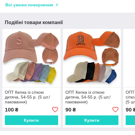
Всі умови повернення
Подібні товари компанії
ОПТ Кепка із сіткою
ОПТ Кепка із сіткою
ОПТ 
дитяча, 54-55 р. (5 шт./
дитяча, 54-55 р. (5 шт./
сітк
паковання)
паковання)
(5 ш
100
90
90
₴
₴
Купити
Купити