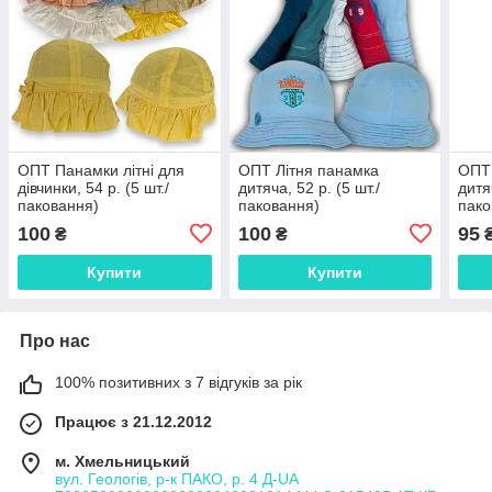
ОПТ Панамки літні для
ОПТ Літня панамка
ОПТ 
дівчинки, 54 р. (5 шт./
дитяча, 52 р. (5 шт./
дитяч
паковання)
паковання)
пако
100
100
95
₴
₴
Купити
Купити
Про нас
100% позитивних з 7 відгуків за рік
Працює з 21.12.2012
м. Хмельницький
вул. Геологів, р-к ПАКО, р. 4 Д-UA