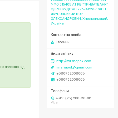
МФО 315405 АТ КБ "ПРИВАТБАНК"
ЄДРПОУ/ДРФО 2967412956 ФОП
ЯКУБОВСЬКИЙ ІГОР
ОЛЕКСАНДРОВИЧ, Хмельницький,
Україна
Евгений
http://mirshapok.com
стю залежно від
mirshapok@gmail.com
+380932008008
+380932008008
+380 (93) 200-80-08
Viber