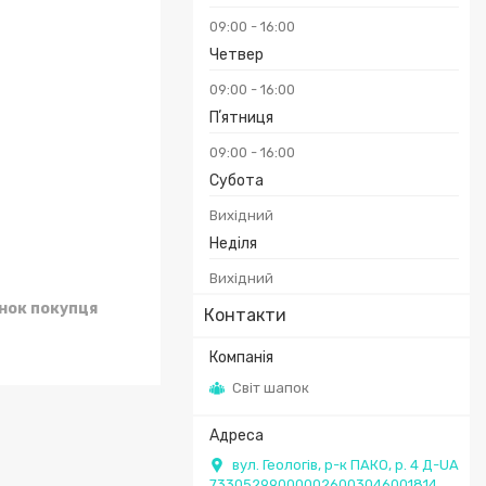
09:00
16:00
Четвер
09:00
16:00
Пʼятниця
09:00
16:00
Субота
Вихідний
Неділя
Вихідний
унок покупця
Контакти
Світ шапок
вул. Геологів, р-к ПАКО, р. 4 Д-UA
733052990000026003046001814