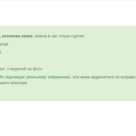
а, котонова кепка
можна в нас тільки гуртом
итай
5
 шт. з моделей на фото
йті відповідає реальному зображенню, але може відрізнятися за яскраві
ашого монітора.