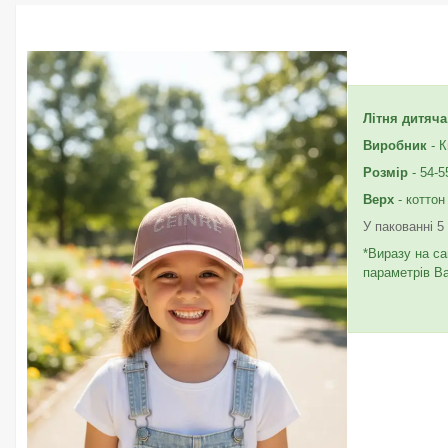
Літня дитяч
Виробник
- К
Розмір
- 54-5
Верх
- коттон
У пакованні 5
*Виразу на са
параметрів В