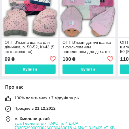
ОПТ В'язана шапка для
ОПТ В'язані дитячі шапка
ОПТ 
дівчинки, р. 50-52, K443 (5
з фольгованим
шапк
шт./паковання)
напиленням для дівчаток,
50 (
р. 46-48 (5 шт./набір)
99
100
110
₴
₴
Купити
Купити
Про нас
100% позитивних з 7 відгуків за рік
Працює з 21.12.2012
м. Хмельницький
вул. Геологів, р-к ПАКО, р. 4 Д-UA
733052990000026003046001814 МФО 315405 АТ КБ