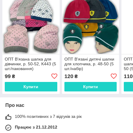
ОПТ В'язана шапка для
ОПТ В'язані дитячі шапки
ОПТ 
дівчинки, р. 50-52, K443 (5
для хлопчика, р. 48-50 (5
шапк
шт./паковання)
шт./набір)
50 (
99
120
110
₴
₴
Купити
Купити
Про нас
100% позитивних з 7 відгуків за рік
Працює з 21.12.2012