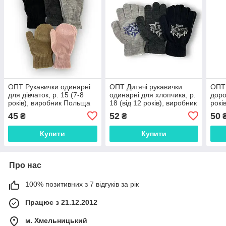
ОПТ Рукавички одинарні
ОПТ Дитячі рукавички
ОПТ 
для дівчаток, р. 15 (7-8
одинарні для хлопчика, р.
доро
років), виробник Польща
18 (від 12 років), виробник
рокі
(12шт/набір)
Польща ( 12 шт./набір)
(12 
45
52
50
₴
₴
Купити
Купити
Про нас
100% позитивних з 7 відгуків за рік
Працює з 21.12.2012
м. Хмельницький