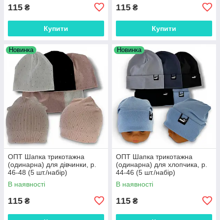
115
115
₴
₴
Купити
Купити
Новинка
Новинка
ОПТ Шапка трикотажна
ОПТ Шапка трикотажна
(одинарна) для дівчинки, р.
(одинарна) для хлопчика, р.
46-48 (5 шт./набір)
44-46 (5 шт./набір)
В наявності
В наявності
115
115
₴
₴