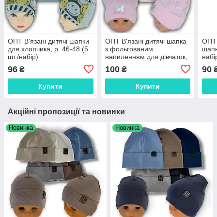
ОПТ В'язані дитячі шапки
ОПТ В'язані дитячі шапка
ОПТ 
для хлопчика, р. 46-48 (5
з фольгованим
шапк
шт./набір)
напиленням для дівчаток,
набі
р. 46-48 (5 шт./набір)
96
100
90
₴
₴
Купити
Купити
Акційні пропозиції та новинки
Новинка
Новинка