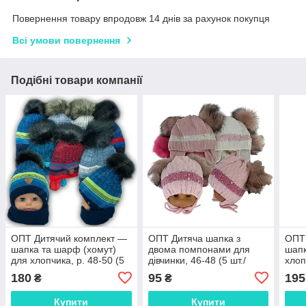
Повернення товару впродовж 14 днів за рахунок покупця
Всі умови повернення
Подібні товари компанії
ОПТ Дитячий комплект —
ОПТ Дитяча шапка з
ОПТ
шапка та шарф (хомут)
двома помпонами для
шапк
для хлопчика, р. 48-50 (5
дівчинки, 46-48 (5 шт./
хлоп
шт./набір)
набір)
набі
180
95
195
₴
₴
Купити
Купити