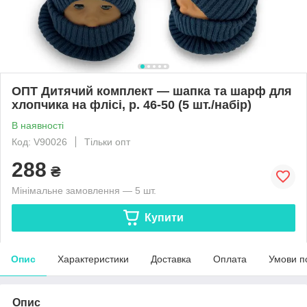
ОПТ Дитячий комплект — шапка та шарф для
хлопчика на флісі, р. 46-50 (5 шт./набір)
В наявності
Код: V90026
Тільки опт
288
₴
Мінімальне замовлення — 5 шт.
Купити
Опис
Характеристики
Доставка
Оплата
Умови п
Опис