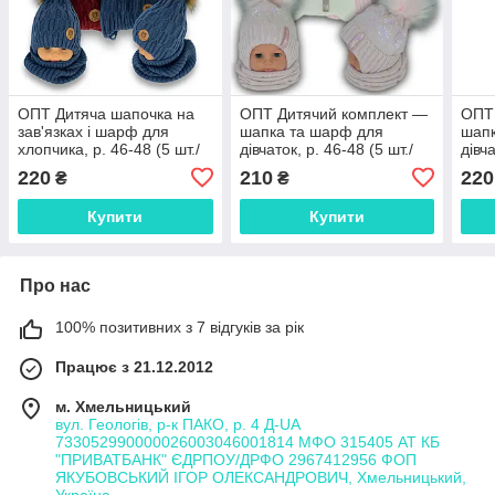
ОПТ Дитяча шапочка на
ОПТ Дитячий комплект —
ОПТ
зав'язках і шарф для
шапка та шарф для
шапк
хлопчика, р. 46-48 (5 шт./
дівчаток, р. 46-48 (5 шт./
дівча
набір)
набір)
набі
220
210
220
₴
₴
Купити
Купити
Про нас
100% позитивних з 7 відгуків за рік
Працює з 21.12.2012
м. Хмельницький
вул. Геологів, р-к ПАКО, р. 4 Д-UA
733052990000026003046001814 МФО 315405 АТ КБ
"ПРИВАТБАНК" ЄДРПОУ/ДРФО 2967412956 ФОП
ЯКУБОВСЬКИЙ ІГОР ОЛЕКСАНДРОВИЧ, Хмельницький,
Україна